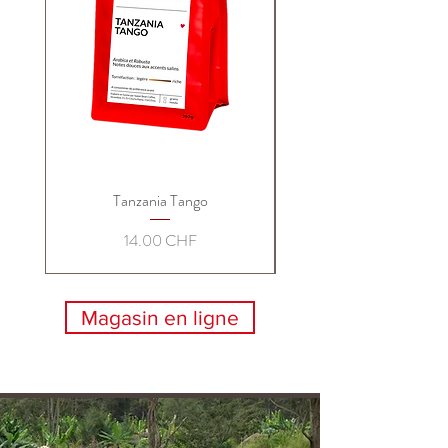
Tanzania Tango
Prix
14.00 CHF
Magasin en ligne