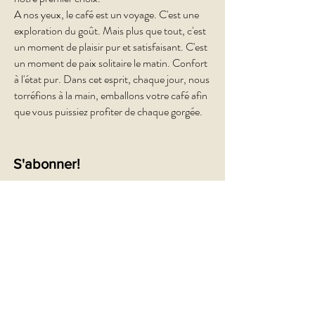
A nos yeux, le café est un voyage. C'est une
exploration du goût. Mais plus que tout, c'est
un moment de plaisir pur et satisfaisant. C'est
un moment de paix solitaire le matin. Confort
à l'état pur. Dans cet esprit, chaque jour, nous
torréfions à la main, emballons votre café afin
que vous puissiez profiter de chaque gorgée.
S'abonner!
Inscrivez-vous à notre newsletter pour
recevoir des mises à jour, des offres
d'abonnement et des alertes !
Rejoindre