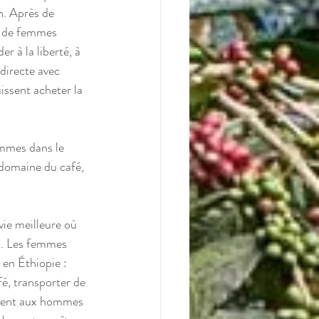
n. Après de 
s de femmes 
 à la liberté, à 
directe avec 
issent acheter la 
emmes dans le 
 domaine du café, 
vie meilleure où 
és. Les femmes 
 en Éthiopie : 
fé, transporter de 
evient aux hommes 