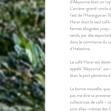
d'Abyssinie était un roy
L'arrière-grand-oncle d
l'est de l'Harargue en 1
Harar était le seul café
fermes éloignées jusqu'à
vendu par des exportate
dans le commerce du caf
d'Heleanna.
Le café Harar est devenu
appelé "Abyssinia", car
était le port yéménite d
La bonne nouvelle, que 
pas me dire sa provenan
collectrices de café - ce
sont elles-mêmes des f