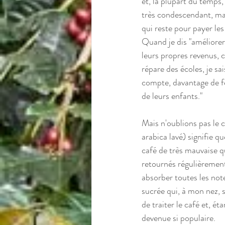
et, la plupart du temps,
très condescendant, ma
qui reste pour payer les 
Quand je dis "améliorer 
leurs propres revenus, 
répare des écoles, je sa
compte, davantage de f
de leurs enfants."
Mais n'oublions pas le 
arabica lavé) signifie q
café de très mauvaise qu
retournés régulièrement 
absorber toutes les note
sucrée qui, à mon nez, s
de traiter le café et, é
devenue si populaire. 