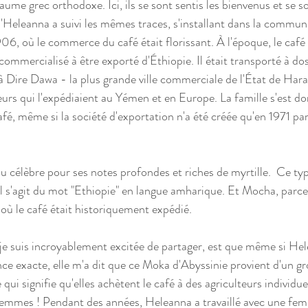
aume grec orthodoxe. Ici, ils se sont sentis les bienvenus et se son
'Heleanna a suivi les mêmes traces, s'installant dans la commun
906, où le commerce du café était florissant. À l'époque, le café 
 commercialisé à être exporté d'Éthiopie. Il était transporté à do
 Dire Dawa - la plus grande ville commerciale de l'État de Harari 
urs qui l'expédiaient au Yémen et en Europe. La famille s'est don
é, même si la société d'exportation n'a été créée qu'en 1971 par
 célèbre pour ses notes profondes et riches de myrtille.  Ce typ
 il s'agit du mot "Ethiopie" en langue amharique. Et Mocha, par
'où le café était historiquement expédié. 
je suis incroyablement excitée de partager, est que même si He
ce exacte, elle m'a dit que ce Moka d'Abyssinie provient d'un g
 qui signifie qu'elles achètent le café à des agriculteurs individue
emmes ! Pendant des années, Heleanna a travaillé avec une fem