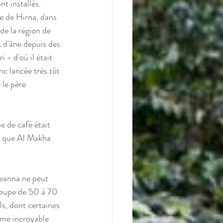
t installés.  
e de Hirna, dans 
de la région de 
s d'âne depuis des 
- d'où il était 
c lancée très tôt 
 le père 
e de café était 
ce que Al Makha 
leanna ne peut 
roupe de 50 à 70 
ls, dont certaines 
me incroyable 