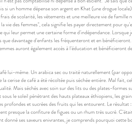
 il n'est pas comptabilisé ni dépensé à bon escient.  Je sais que c
is si un homme dépense son argent en Khat (une drogue locale) 
frais de scolarité, les vêtements et une meilleure vie de famille n
la vie des femmes", cela signifie les payer directement pour qu'e
ce qui leur permet une certaine forme d'indépendance. Lorsque j
is que davantage d'enfants les fréquenteront et en bénéficieront.
emmes auront également accès à l'éducation et bénéficieront de
café lui-même. Un arabica sec ou traité naturellement (par oppos
ue la cerise de café a été récoltée puis séchée entière. Mal fait, c
alité. Mais séchés avec soin sur des lits ou des plates-formes su
sous le soleil pénétrant des hauts plateaux éthiopiens, les grai
s profondes et sucrées des fruits qui les entourent. Le résultat :
ent presque la confiture de figues ou un rhum très sucré. C'étai
tant donné ses saveurs enivrantes, je comprends pourquoi cette bo