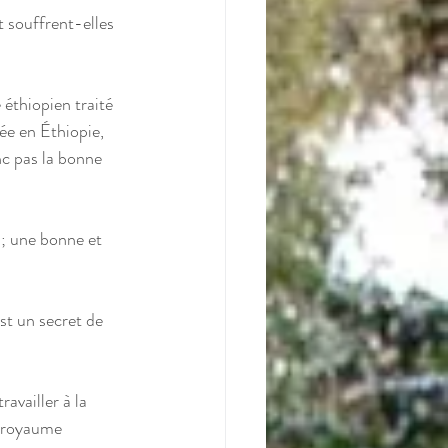
 souffrent-elles 
 éthiopien traité 
ée en Éthiopie, 
nc pas la bonne 
 ; une bonne et 
t un secret de 
availler à la 
e royaume 