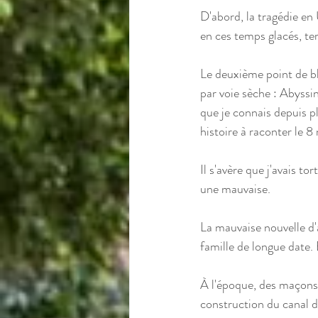
D'abord, la tragédie en
en ces temps glacés, terr
Le deuxième point de blo
par voie sèche : Abyssi
que je connais depuis p
histoire à raconter le 8
Il s'avère que j'avais t
une mauvaise. 
La mauvaise nouvelle d'
famille de longue date.
À l'époque, des maçons 
construction du canal d