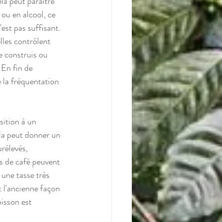
ela peut paraître 
ou en alcool, ce 
'est pas suffisant. 
lles contrôlent 
e construis ou 
 En fin de 
 la fréquentation 
ition à un 
ela peut donner un 
rélevés, 
ns de café peuvent 
 une tasse très 
t l'ancienne façon 
isson est 