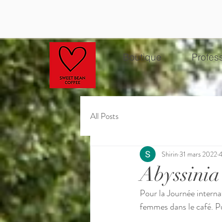
Boutique
Profes
All Posts
Shirin
31 mars 2022
4
Abyssinia
Pour la Journée internat
femmes dans le café. Pu