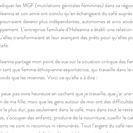
radiquer les MGF (mutilations génitales féminines) dans sa régio
eleanna et son amie ont conclu qu'en échangeant du café auprè
pourraient devenir plus indépendantes, autonomes et ainsi accéder
ppement. L'entreprise familiale d'Heleanna a établi une relation 
qu'elles transformaient et leur avançant des prêts pour qu'elles pu
café. 
eanna partage mon point de vue sur la situation critique des f
n tant que femme éthiopienne exportatrice, qui travaille dans le
poids que les miennes. Voici ce qu'elle a à dire :
peux pas vivre heureuse en sachant que je travaille, que j'ai une 
n de ma fille, mais que les gens autour de moi ont des difficult
ent le plus dur, pas seulement dans le café, mais dans tout le reste
s, s'occuper des enfants, produire de la nourriture, cueillir le ca
efforts ne sont ni reconnus ni rémunérés. Tout l'argent du café r