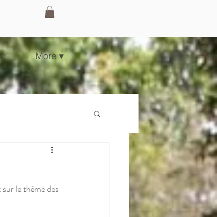
og
More ▾
t sur le thème des 