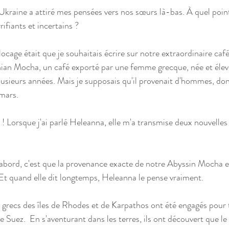
 Ukraine a attiré mes pensées vers nos sœurs là-bas. À quel point
ifiants et incertains ? 
cage était que je souhaitais écrire sur notre extraordinaire café
nian Mocha, un café exporté par une femme grecque, née et élev
lusieurs années. Mais je supposais qu'il provenait d'hommes, do
 mars. 
ort ! Lorsque j'ai parlé Heleanna, elle m'a transmise deux nouvelles
abord, c'est que la provenance exacte de notre Abyssin Mocha es
 Et quand elle dit longtemps, Heleanna le pense vraiment.
grecs des îles de Rhodes et de Karpathos ont été engagés pour tr
e Suez.  En s'aventurant dans les terres, ils ont découvert que l