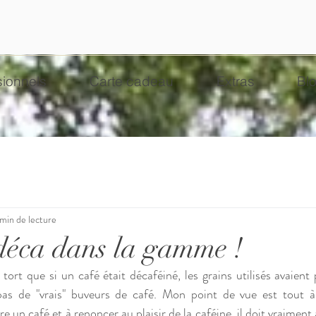
sionnels
Carte cadeau
Extras
Bl
 min de lecture
déca dans la gamme !
tort que si un café était décaféiné, les grains utilisés avaient
 pas de "vrais" buveurs de café. Mon point de vue est tout à f
re un café et à renoncer au plaisir de la caféine, il doit vraiment 