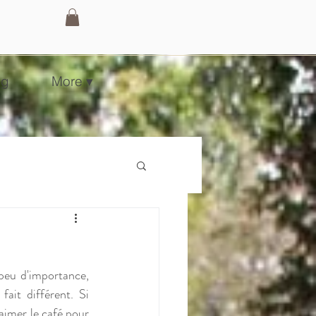
og
More ▾
 peu d'importance, 
ait différent. Si 
aimer le café pour 