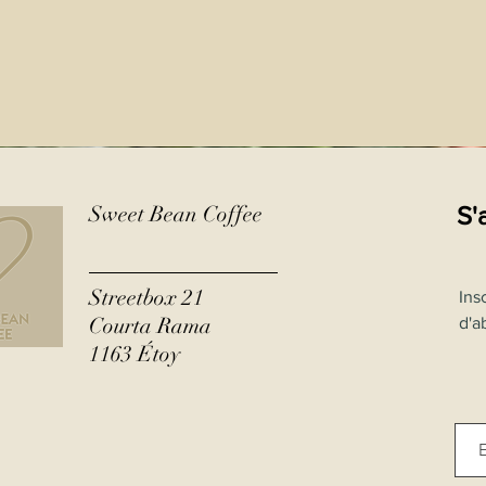
Sweet Bean Coffee
S'
Streetbox 21
Ins
Courta Rama
d'a
1163 Étoy