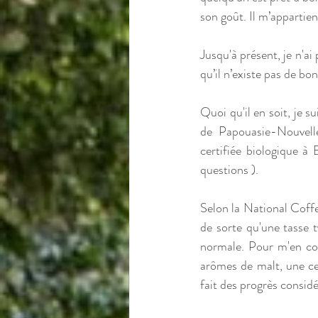
son goût. Il m’appartien
Jusqu'à présent, je n'ai
qu’il n’existe pas de bo
Quoi qu'il en soit, je 
de Papouasie-Nouvell
certifiée biologique à
questions ). 
Selon la National Coffe
de sorte qu'une tasse 
normale. Pour m'en conva
arômes de malt, une cer
fait des progrès considé