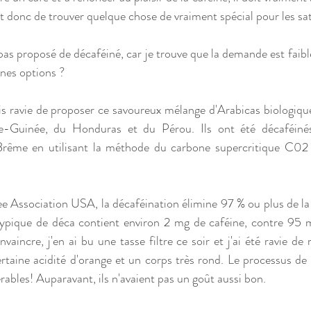
t donc de trouver quelque chose de vraiment spécial pour les sati
 pas proposé de décaféiné, car je trouve que la demande est faible
nnes options ? 
suis ravie de proposer ce savoureux mélange d'Arabicas biologiqu
e-Guinée, du Honduras et du Pérou. Ils ont été décaféinés
 Brême en utilisant la méthode du carbone supercritique C02 
e Association USA, la décaféination élimine 97 % ou plus de la c
typique de déca contient environ 2 mg de caféine, contre 95 
incre, j'en ai bu une tasse filtre ce soir et j'ai été ravie de r
taine acidité d'orange et un corps très rond. Le processus de l
rables! Auparavant, ils n'avaient pas un goût aussi bon. 