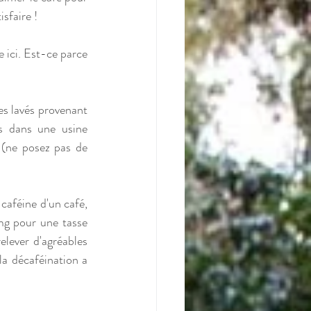
sfaire ! 
 ici. Est-ce parce 
es lavés provenant 
 dans une usine 
(ne posez pas de 
aféine d'un café, 
mg pour une tasse 
elever d'agréables 
a décaféination a 